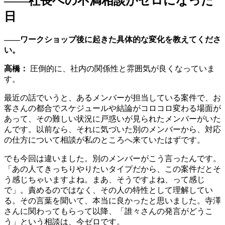
——社長への不満相談がゼロになった
日
——ワークショップ後に起きた具体的な変化を教えてくださ
い。
高橋：
圧倒的に、社内の関係性と雰囲気が良くなっていま
す。
最近の話でいうと、あるメンバーが担当している案件で、お
客さんの都合でスケジュールや結論がコロコロ変わる場面が
あって、その難しい状況に戸惑いが見られたメンバーがいた
んです。以前なら、それに気づいた別のメンバーから、対応
の仕方について相談が私のところへ来ていたはずです。
でも今回は違いました。別のメンバーがこう言ったんです。
「あの人てきっちりやりたいタイプだから、この案件だとそ
う感じちゃいますよね。まあ、そうですよね、って感じ
で」。責めるのではなく、その人の特性として理解してい
る。その言葉を聞いて、本当に良かったと思いました。寺澤
さんに関わってもらって以降、「誰々さんの発言がどうこ
う」という相談は、今ゼロです。