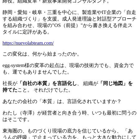
締役。組織変革・新規事業開発コンサルタント。
静岡・愛知・岐阜・三重を中心に、製造業やIT企業の「自走
する組織づくり」を支援。成人発達理論と対話型アプローチ
を組み合わせ、現場の"OS（前提）"から書き換える伴走ス
タイルに定評がある。
https://nuevolabteam.com/
この変化は、何から始まったのか。
egg-system様の変革の起点は、現場の技術力でも、資金力で
も、運でもありませんでした。
社長が
「自社の本質」を言語化し
、 組織が
「同じ地図」を
持てた
こと。 それだけでした。
あなたの会社の「本質」は、言語化されていますか？
わたし（寺澤）が経営者と向き合う時、いつも最初に問うの
はそこです。
東海圏の、ものづくり現場の底力を信じているから、 「あ
うんの呼吸」で止まっている力を、もっと大きな動力にして