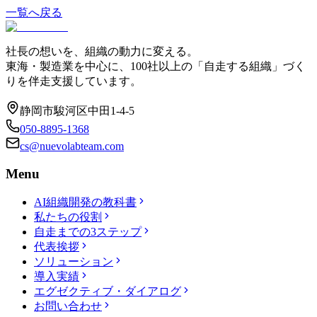
一覧へ戻る
社長の想いを、組織の動力に変える。
東海・製造業を中心に、100社以上の「自走する組織」づく
りを伴走支援しています。
静岡市駿河区中田1-4-5
050-8895-1368
cs@nuevolabteam.com
Menu
AI組織開発の教科書
私たちの役割
自走までの3ステップ
代表挨拶
ソリューション
導入実績
エグゼクティブ・ダイアログ
お問い合わせ