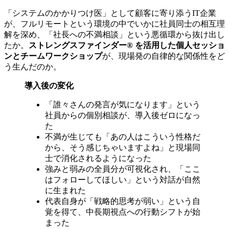
「システムのかかりつけ医」として顧客に寄り添うIT企業
が、フルリモートという環境の中でいかに社員同士の相互理
解を深め、「社長への不満相談」という悪循環から抜け出し
たか。
ストレングスファインダー® を活用した個人セッショ
ンとチームワークショップ
が、現場発の自律的な関係性をど
う生んだのか。
導入後の変化
「誰々さんの発言が気になります」という
社員からの個別相談が、導入後ゼロになっ
た
不満が生じても「あの人はこういう性格だ
から、そう感じちゃいますよね」と現場同
士で消化されるようになった
強みと弱みの全員分が可視化され、「ここ
はフォローしてほしい」という対話が自然
に生まれた
代表自身が「戦略的思考が弱い」という自
覚を得て、中長期視点への行動シフトが始
まった