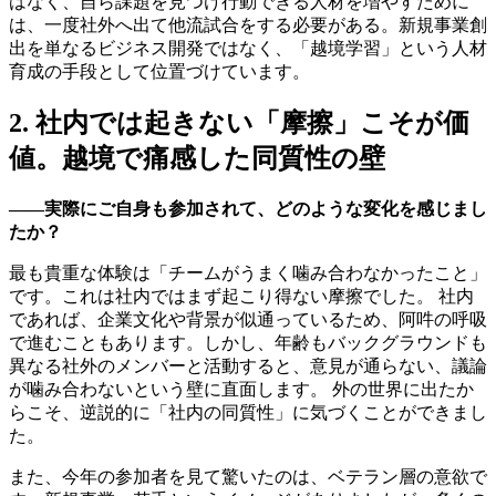
はなく、自ら課題を見つけ行動できる人材を増やすために
は、一度社外へ出て他流試合をする必要がある。新規事業創
出を単なるビジネス開発ではなく、「越境学習」という人材
育成の手段として位置づけています。
2. 社内では起きない「摩擦」こそが価
値。越境で痛感した同質性の壁
――実際にご自身も参加されて、どのような変化を感じまし
たか？
最も貴重な体験は「チームがうまく噛み合わなかったこと」
です。これは社内ではまず起こり得ない摩擦でした。 社内
であれば、企業文化や背景が似通っているため、阿吽の呼吸
で進むこともあります。しかし、年齢もバックグラウンドも
異なる社外のメンバーと活動すると、意見が通らない、議論
が噛み合わないという壁に直面します。 外の世界に出たか
らこそ、逆説的に「社内の同質性」に気づくことができまし
た。
また、今年の参加者を見て驚いたのは、ベテラン層の意欲で