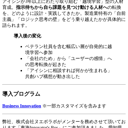
アイシンが3年以上にわたり取り組む「越境学習」型の人材
育成。
指示待ちから自ら課題を見つけ動ける人材へ
の転換
を、どのように設計・実践してきたか。製造業特有の「自前
主義」「ロジック思考の壁」をどう乗り越えたかが具体的に
語られます。
導入後の変化
ベテラン社員を含む幅広い層が自発的に越
境学習へ参加
「会社のため」から「ユーザーの感情」へ
の思考転換が起きた
「アイシンに相談すれば何かが生まれる」
共創ハブ構想が動き出した
導入プログラム
Business Innovation
※一部カスタマイズを含みます
弊社、株式会社ヌエボラボがメンターを務めさせて頂いてお
ります「東海Innovator's Bus」にご参加頂きました、愛知県