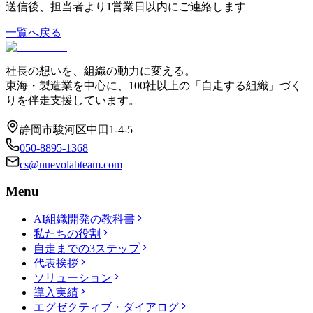
送信後、担当者より1営業日以内にご連絡します
一覧へ戻る
社長の想いを、組織の動力に変える。
東海・製造業を中心に、100社以上の「自走する組織」づく
りを伴走支援しています。
静岡市駿河区中田1-4-5
050-8895-1368
cs@nuevolabteam.com
Menu
AI組織開発の教科書
私たちの役割
自走までの3ステップ
代表挨拶
ソリューション
導入実績
エグゼクティブ・ダイアログ