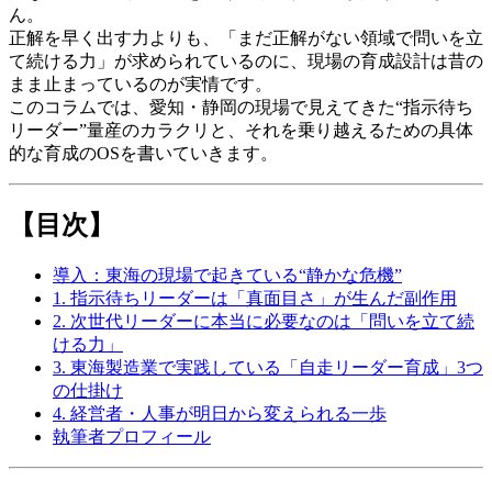
ん。
正解を早く出す力よりも、「まだ正解がない領域で問いを立
て続ける力」が求められているのに、現場の育成設計は昔の
まま止まっているのが実情です。
このコラムでは、愛知・静岡の現場で見えてきた“指示待ち
リーダー”量産のカラクリと、それを乗り越えるための具体
的な育成のOSを書いていきます。
【目次】
導入：東海の現場で起きている“静かな危機”
1. 指示待ちリーダーは「真面目さ」が生んだ副作用
2. 次世代リーダーに本当に必要なのは「問いを立て続
ける力」
3. 東海製造業で実践している「自走リーダー育成」3つ
の仕掛け
4. 経営者・人事が明日から変えられる一歩
執筆者プロフィール