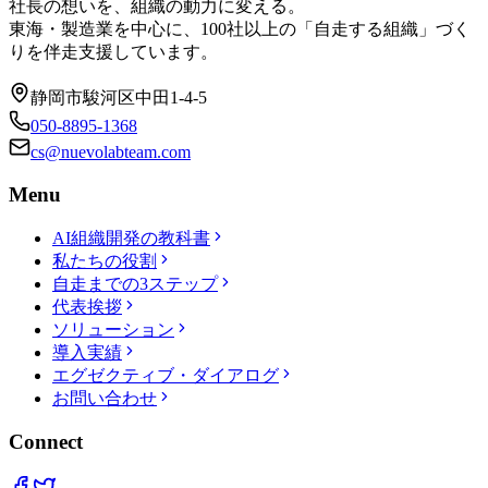
社長の想いを、組織の動力に変える。
東海・製造業を中心に、100社以上の「自走する組織」づく
りを伴走支援しています。
静岡市駿河区中田1-4-5
050-8895-1368
cs@nuevolabteam.com
Menu
AI組織開発の教科書
私たちの役割
自走までの3ステップ
代表挨拶
ソリューション
導入実績
エグゼクティブ・ダイアログ
お問い合わせ
Connect