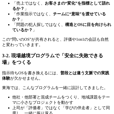
「売上ではなく、
お客さまの“変化”を指標として語れ
るか？
」
「作業指示ではなく、
チームに“意味”を渡せている
か？
」
「問題の犯人探しではなく、
構造とOSに目を向けられ
ているか？
」
この“問いのOS”が共有されると、評価や1on1の会話も自然
と変わっていきます。
3-2. 現場越境プログラムで「安全に失敗できる
場」をつくる
指示待ちOSを書き換えるには、
普段とは違う文脈での実践
体験
が欠かせません。
東海では、こんなプログラムを一緒に設計してきました。
他社・他部署と混成チームをつくり、地域課題をテー
マに小さなプロジェクトを動かす
上司が「評価者」ではなく「学びの伴走者」として同
席し、一緒に振り返る