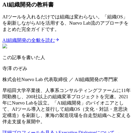
AI組織開発の教科書
AIツールを入れるだけでは組織は変わらない。「組織OS」
を刷新しながらAIを活用する、Nuevo Lab流のアプローチを
まとめた完全ガイドです。
AI組織開発の全貌を読む
この記事を書いた人
寺澤 のぞみ
株式会社Nuevo Lab 代表取締役 ／ AI組織開発の専門家
早稲田大学卒業後、人事系コンサルティングファームに11年
間勤務し、200社以上の組織変革プロジェクトを完遂。2021
年にNuevo Labを設立。「AI組織開発」のパイオニアとし
て、AIツール導入と並行して組織OS（文化・対話・意思決
定構造）を刷新し、東海の製造現場を自走型組織へと変える
伴走支援を展開中。
詳細プロフィールを見る
Executive Dialogueについて →