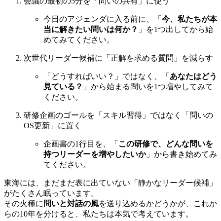
会議の最初の5分を「問いの共有」に使う
今日のアジェンダに入る前に、「
今、私たちが本
当に解きたい問いは何か？
」を1つ出してから始
めてみてください。
次世代リーダー候補に「正解を求める質問」を減らす
「どうすればいい？」ではなく、「
あなたはどう
見ている？
」から始まる問いを1つ増やしてみて
ください。
研修企画のゴールを「スキル習得」ではなく「問いの
OS更新」に置く
企画書の1行目を、「
この研修で、どんな問いを
持つリーダーを増やしたいか
」から書き始めてみ
てください。
東海には、まだまだ表に出ていない「静かなリーダー候補」
がたくさん眠っています。
その火種に
問いと対話の風
を送り込めるかどうかが、これか
らの10年を分けると、私たちは本気で考えています。