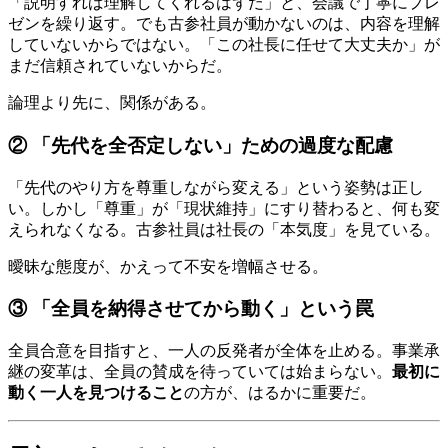
「説明すれば理解してくれるはずだ」と、会議で丁寧にプレ
ゼンを繰り返す。でも古参社員が動かないのは、内容を理解
していないからではない。「この社長に任せて大丈夫か」が
まだ信頼されていないからだ。
論理より先に、関係がある。
② 「先代を全否定しない」ための過度な配慮
「先代のやり方を尊重しながら変える」という姿勢は正し
い。しかし「尊重」が「現状維持」にすり替わると、何も変
えられなくなる。古参社員は社長の「本気度」を見ている。
曖昧な態度が、かえって不安を増幅させる。
③ 「全員を納得させてから動く」という罠
全員合意を目指すと、一人の反発者が全体を止める。事業承
継の変革は、全員の賛成を待っていては始まらない。
最初に
動く一人を見つけること
の方が、はるかに重要だ。