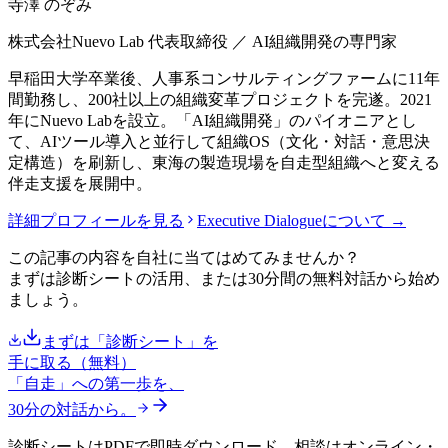
寺澤 のぞみ
株式会社Nuevo Lab 代表取締役 ／ AI組織開発の専門家
早稲田大学卒業後、人事系コンサルティングファームに11年
間勤務し、200社以上の組織変革プロジェクトを完遂。2021
年にNuevo Labを設立。「AI組織開発」のパイオニアとし
て、AIツール導入と並行して組織OS（文化・対話・意思決
定構造）を刷新し、東海の製造現場を自走型組織へと変える
伴走支援を展開中。
詳細プロフィールを見る
Executive Dialogueについて →
この記事の内容を自社に当てはめてみませんか？
まずは診断シートの活用、または30分間の無料対話から始め
ましょう。
まずは「診断シート」を
手に取る（無料）
「自走」への第一歩を、
30分の対話から。
診断シートはPDFで即時ダウンロード。相談はオンライン・