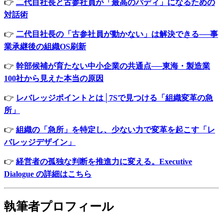
👉
二代目社長と古参社員が「最高のバディ」になるための
対話術
👉
二代目社長の「古参社員が動かない」は解決できる──事
業承継後の組織OS刷新
👉
幹部候補が育たない中小企業の共通点──東海・製造業
100社から見えた本当の原因
👉
レバレッジポイントとは│7Sで見つける「組織変革の急
所」
👉
組織の「急所」を特定し、少ない力で変革を起こす「レ
バレッジデザイン」
👉
経営者の孤独な判断を推進力に変える。Executive
Dialogue の詳細はこちら
執筆者プロフィール