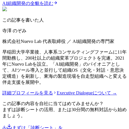
AI組織開発の全貌を読む
この記事を書いた人
寺澤 のぞみ
株式会社Nuevo Lab 代表取締役 ／ AI組織開発の専門家
早稲田大学卒業後、人事系コンサルティングファームに11年
間勤務し、200社以上の組織変革プロジェクトを完遂。2021
年にNuevo Labを設立。「AI組織開発」のパイオニアとし
て、AIツール導入と並行して組織OS（文化・対話・意思決
定構造）を刷新し、東海の製造現場を自走型組織へと変える
伴走支援を展開中。
詳細プロフィールを見る
Executive Dialogueについて →
この記事の内容を自社に当てはめてみませんか？
まずは診断シートの活用、または30分間の無料対話から始め
ましょう。
まずは「診断シート」を