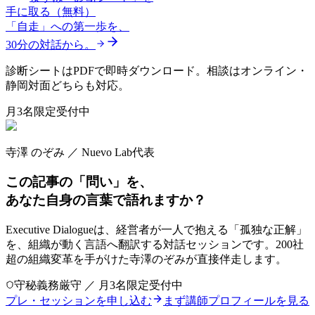
手に取る（無料）
「自走」への第一歩を、
30分の対話から。
診断シートはPDFで即時ダウンロード。相談はオンライン・
静岡対面どちらも対応。
月3名限定受付中
寺澤 のぞみ ／ Nuevo Lab代表
この記事の「問い」を、
あなた自身の言葉で語れますか？
Executive Dialogueは、経営者が一人で抱える「孤独な正解」
を、組織が動く言語へ翻訳する対話セッションです。200社
超の組織変革を手がけた寺澤のぞみが直接伴走します。
守秘義務厳守 ／ 月3名限定受付中
プレ・セッションを申し込む
まず講師プロフィールを見る
→