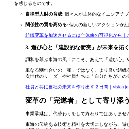
を感じるものです。
自律型人財の育成
: 個々人が主体的なイニシア
関係性の質を高める
: 個人の新しいアクション
組織変革を加速させるには全体像の可視化から｜7
3. 遊び心と「建設的な衝突」が未来を拓
調和を尊ぶ東海の風土にこそ、あえて「遊び心」
単なる馴れ合いの「和」ではなく、より良い組織
次世代のリーダーや社員たちに「自分たちがこの
社員と共に自社の未来を作り出す２日間｜vision jour
変革の「完遂者」として寄り添うNue
事業承継は、代替わりをして終わりではありませ
東海の伝統ある技術と精神を大切にしながら、遊