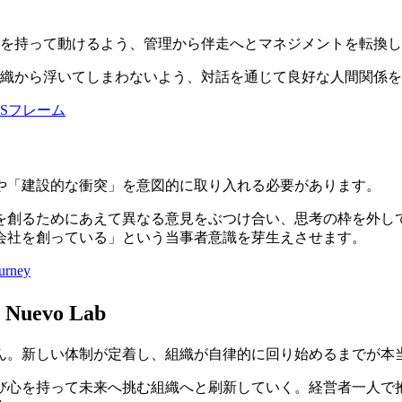
チブを持って動けるよう、管理から伴走へとマネジメントを転換
が組織から浮いてしまわないよう、対話を通じて良好な人間関係
Sフレーム
く
や「建設的な衝突」を意図的に取り入れる必要があります。
を創るためにあえて異なる意見をぶつけ合い、思考の枠を外し
会社を創っている」という当事者意識を芽生えさせます。
ney
vo Lab
ん。新しい体制が定着し、組織が自律的に回り始めるまでが本
び心を持って未来へ挑む組織へと刷新していく。経営者一人で