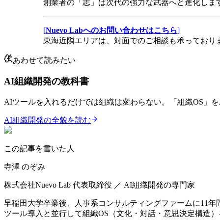
創業者の「志」は次代の強力な武器へと進化しま
[
Nuevo Labへのお問い合わせはこちら
]
東海近隣エリアは、対面でのご相談も承っており
あわせて読みたい
AI組織開発の教科書
AIツールを入れるだけでは組織は変わらない。「組織OS」を刷
AI組織開発の全貌を読む
この記事を書いた人
寺澤 のぞみ
株式会社Nuevo Lab 代表取締役 ／ AI組織開発の専門家
早稲田大学卒業後、人事系コンサルティングファームに11年間勤務
ツール導入と並行して組織OS（文化・対話・意思決定構造