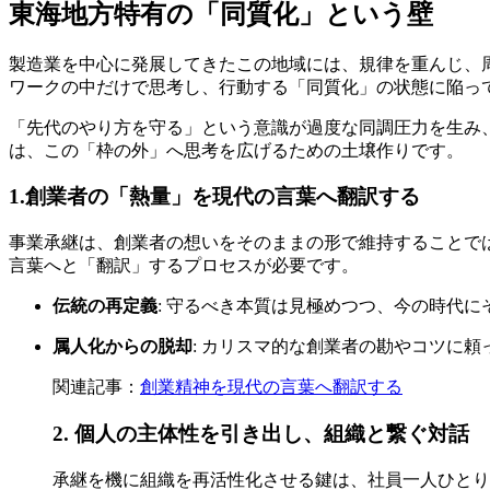
東海地方特有の「同質化」という壁
製造業を中心に発展してきたこの地域には、規律を重んじ、
ワークの中だけで思考し、行動する「同質化」の状態に陥っ
「先代のやり方を守る」という意識が過度な同調圧力を生み
は、この「枠の外」へ思考を広げるための土壌作りです。
1.創業者の「熱量」を現代の言葉へ翻訳する
事業承継は、創業者の想いをそのままの形で維持することで
言葉へと「翻訳」するプロセスが必要です。
伝統の再定義
: 守るべき本質は見極めつつ、今の時代
属人化からの脱却
: カリスマ的な創業者の勘やコツに
関連記事：
創業精神を現代の言葉へ翻訳する
2. 個人の主体性を引き出し、組織と繋ぐ対話
承継を機に組織を再活性化させる鍵は、社員一人ひとり